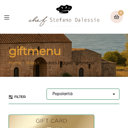
0
giftmenu
Home
Shop
Prodotti taggati “giftmenu”
FILTER