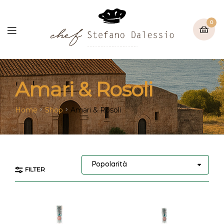
0
Amari & Rosoli
Home
Shop
Amari & Rosoli
FILTER