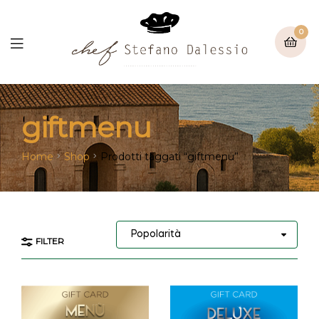
0
giftmenu
Home
Shop
Prodotti taggati “giftmenu”
FILTER