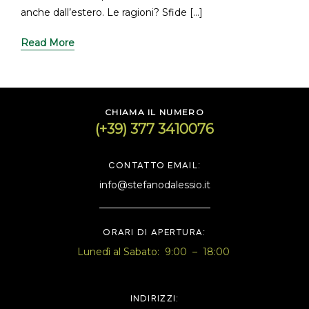
anche dall’estero. Le ragioni? Sfide […]
Read More
CHIAMA IL NUMERO
(+39) 377 3410076
CONTATTO EMAIL:
info@stefanodalessio.it
ORARI DI APERTURA:
Lunedì al Sabato: 9:00 – 18:00
INDIRIZZI: