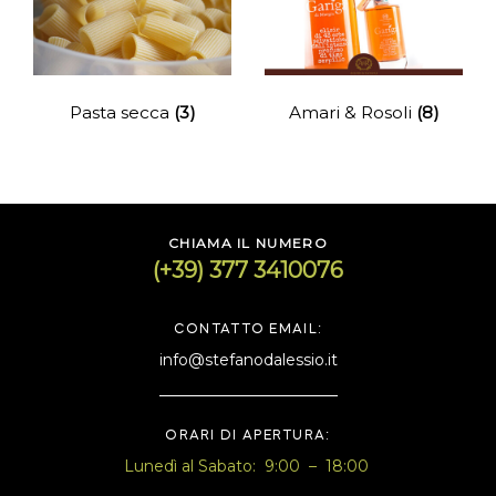
Pasta secca
(3)
Amari & Rosoli
(8)
CHIAMA IL NUMERO
(+39) 377 3410076
CONTATTO EMAIL:
info@stefanodalessio.it
ORARI DI APERTURA:
Lunedì al Sabato: 9:00 – 18:00