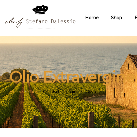
Home
Shop
B
Olio Extravergine
Home
Shop
Olio Extravergine di Oliva