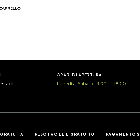
 CARRELLO
IL:
ORARI DI APERTURA:
ssio.it
Lunedì al Sabato: 9:00 – 18:00
GRATUITA
RESO FACILE E GRATUITO
PAGAMENTO S