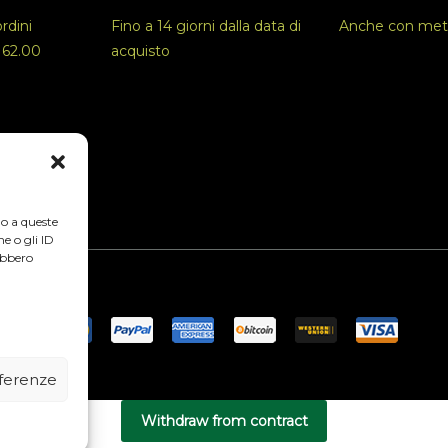
ordini
Fino a 14 giorni dalla data di
Anche con met
 62.00
acquisto
o a queste
e o gli ID
ebbero
eferenze
Withdraw from contract