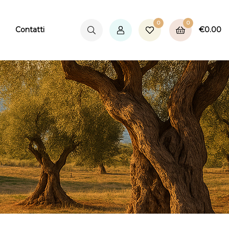
0
0
€
0.00
Contatti