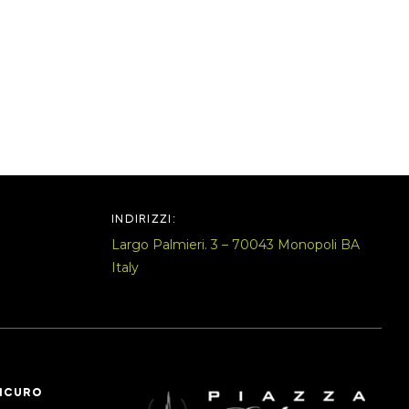
INDIRIZZI:
Largo Palmieri. 3 – 70043 Monopoli BA
Italy
ICURO