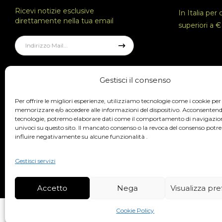
Ricevi notizie esclusive
In Italia per 
direttamente nella tua email
superiori a €
Gestisci il consenso
Per offrire le migliori esperienze, utilizziamo tecnologie come i cookie per
memorizzare e/o accedere alle informazioni del dispositivo. Acconsentend
tecnologie, potremo elaborare dati come il comportamento di navigazion
univoci su questo sito. Il mancato consenso o la revoca del consenso potr
influire negativamente su alcune funzionalità .
© 2025 DALESSIO SRLS, Largo Palmieri, 3 – 70043
Gestisci servizi
Monopoli BA P.Iva 07452330728
Accetto
Nega
Visualizza pr
Cookie Policy