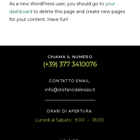
As a new WordPress user, you should go to
your
dashboard
to delete this page and create new pages
for your content. Have fun!
CHIAMA IL NUMERO
(+39) 377 3410076
CONTATTO EMAIL:
info@stefanodalessio.it
ORARI DI APERTURA:
Lunedì al Sabato: 9:00 – 18:00