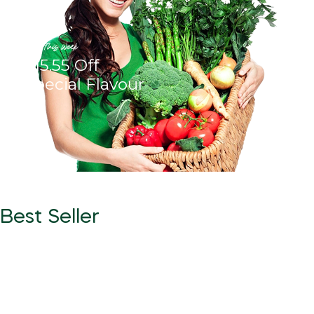
Only This Week
$15.55 Off
Special Flavour
Best Seller
Best Honey
with Premium