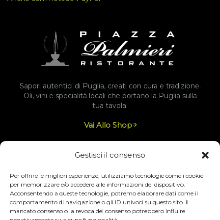
Sapori autentici di Puglia, creati con cura e tradizione.
Oli, vini e specialità locali che portano la Puglia sulla
tua tavola.
Vai Allo Shop
Gestisci il consenso
© 2025 DALESSIO SRLS, Largo Palmieri, 3 – 70043
Per offrire le migliori esperienze, utilizziamo tecnologie come i cookie
Monopoli BA P.Iva 07452330728
per memorizzare e/o accedere alle informazioni del dispositivo.
Acconsentendo a queste tecnologie, potremo elaborare dati come il
comportamento di navigazione o gli ID univoci su questo sito. Il
mancato consenso o la revoca del consenso potrebbero influire
negativamente su alcune funzionalità .