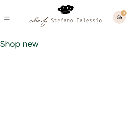
0
Shop new
Summer Sale
Get Everything
You Need