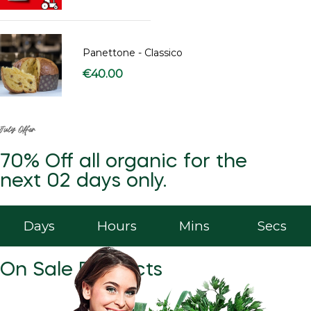
Panettone - Classico
€
40.00
July Offer
70% Off all organic for the
next 02 days only.
Days
Hours
Mins
Secs
On Sale Products